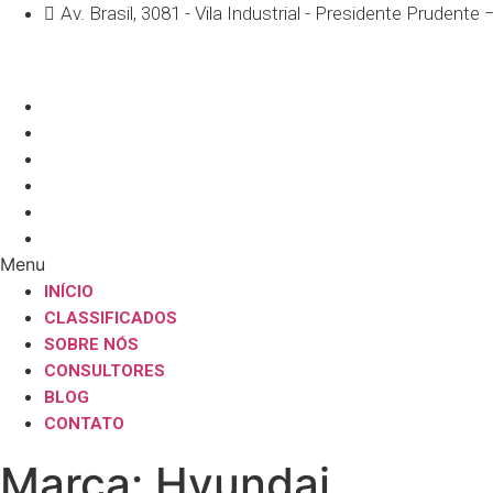
Skip
Av. Brasil, 3081 - Vila Industrial - Presidente Prudente
to
content
INÍCIO
CLASSIFICADOS
SOBRE NÓS
CONSULTORES
BLOG
CONTATO
Menu
INÍCIO
CLASSIFICADOS
SOBRE NÓS
CONSULTORES
BLOG
CONTATO
Marca:
Hyundai